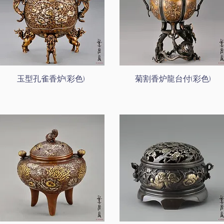
玉型孔雀香炉(彩色)
菊割香炉龍台付(彩色)