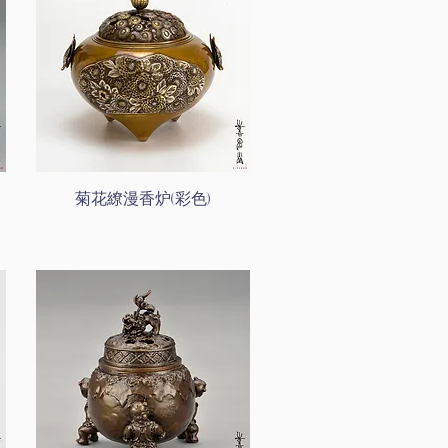
菊花繚漫香炉(彩色)