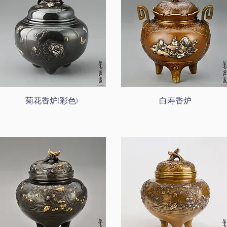
菊花香炉(彩色)
白寿香炉