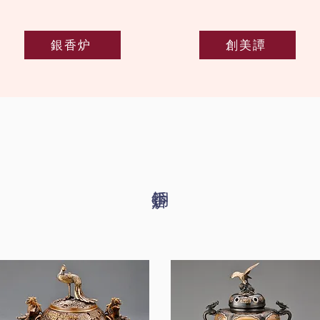
銀香炉
創美譚