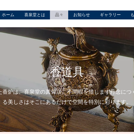
ホーム
喜泉堂とは
品々
お知らせ
ギャラリー
香道具
た香炉は、喜泉堂の真骨頂。
手間暇を惜しまず丹念につ
る美しさは
そこにあるだけで空間を特別に彩ります。