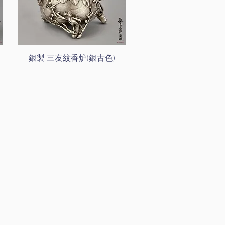
銀製 三友紋香炉(銀古色)