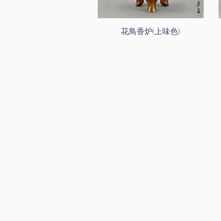
花鳥香炉(上味色)