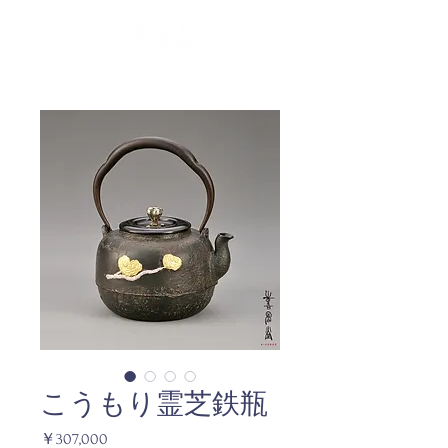
こうもり霊芝鉄瓶
価
￥307,000