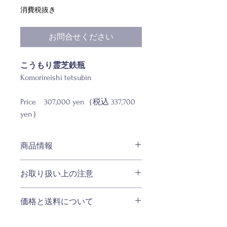
格
消費税抜き
お問合せください
こうもり霊芝鉄瓶
Komorireishi tetsubin
Price 307,000 yen（税込 337,700
yen）
商品情報
材質：
お取り扱い上の注意
鉄製、銅、金銀象嵌
サイズ：W約160×D約140×H約225mm
・品質の追求の為、掲載商品のスペッ
重量：約1350g
価格と送料について
ク・カラー・価格等は予告なく変更す
容量：約1100ml
ることがございます。
◆日本国内へのご配送 ・購入金額1万
・お客様のお使いのモニター設定、お