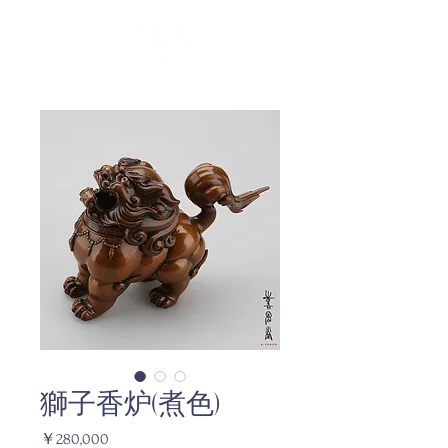
獅子香炉(煮色)
価
￥280,000