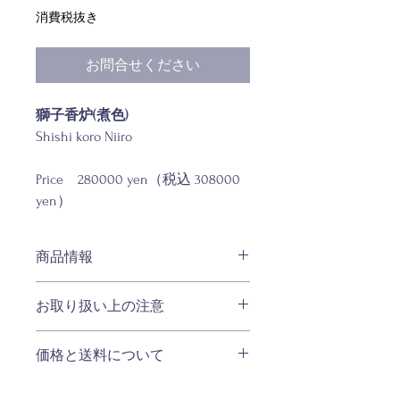
格
消費税抜き
お問合せください
獅子香炉(煮色)
Shishi koro Niiro
Price 280000 yen（税込 308000
yen）
商品情報
材質：
お取り扱い上の注意
銅製、銀象嵌
サイズ：W約210×D約90×H約150mm
・品質の追求の為、掲載商品のスペッ
重量：約2100g
価格と送料について
ク・カラー・価格等は予告なく変更す
容量：約－ml
ることがございます。
◆日本国内へのご配送 ・購入金額1万
・お客様のお使いのモニター設定、お