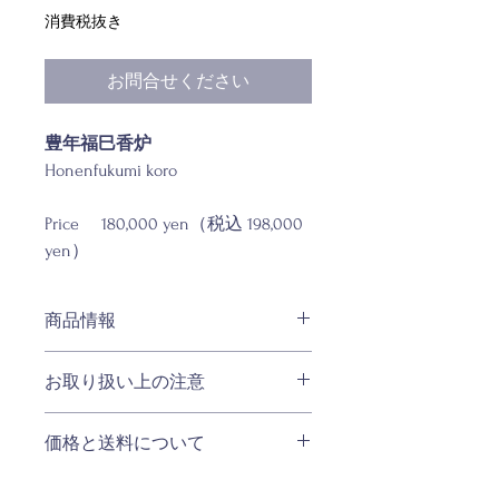
格
消費税抜き
お問合せください
豊年福巳香炉
Honenfukumi koro
Price 180,000 yen（税込 198,000
yen）
商品情報
材質：銅製、金銀彩
お取り扱い上の注意
サイズ：W約85×D約85×H約95mm
重量：約660g
・品質の追求の為、掲載商品のスペッ
価格と送料について
ク・カラー・価格等は予告なく変更す
ることがございます。
◆日本国内へのご配送 ・購入金額1万
・お客様のお使いのモニター設定、お