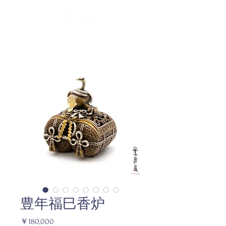
豊年福巳香炉
価
￥180,000