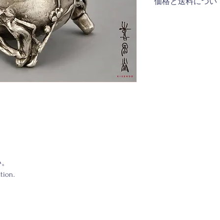
価格と送料につい
等は予告なく変更す
容量：約－ml
・お客様のお使いの
◆日本国内へのご配送
り掲載商品の色が実
送料無料 ・購入金額
ます。あらかじめご
受けます -関東・信
・喜泉堂の商品は職
＝730円 -南東北・
ますので、形や重さ
北・九州地方のお客様
す。
様＝1,280円 ◆日
送先に応じて算出さ
お受け取りの際に「
などの諸費用が発生
用はお客様のご負担
ください。 ◆Domestic Shi
for orders over ¥10,000
following shipping fees
Chubu, Kansai: ¥730 So
い。
North Tohoku, Kyushu: 
tion.
International Shipping 
the destination and pac
customs duties, import
upon delivery, in addit
additional charges are 