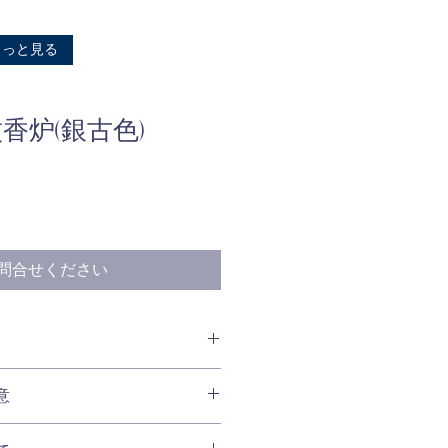
もっと見る
香炉(銀古色)
問合せください
意
×H約105mm
掲載商品のスペック・カラー・価格