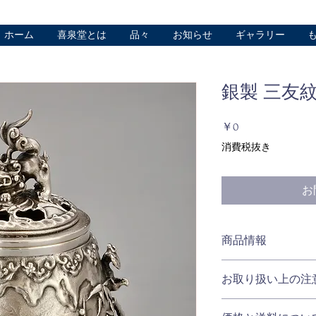
ホーム
喜泉堂とは
品々
お知らせ
ギャラリー
銀製 三友紋
価
￥0
格
消費税抜き
お
商品情報
材質：
お取り扱い上の注
銀製
サイズ：W約85×D約85
・品質の追求の為、
重量：約500g