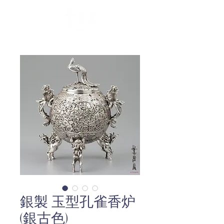
銀製 玉型孔雀香炉
(銀古色)